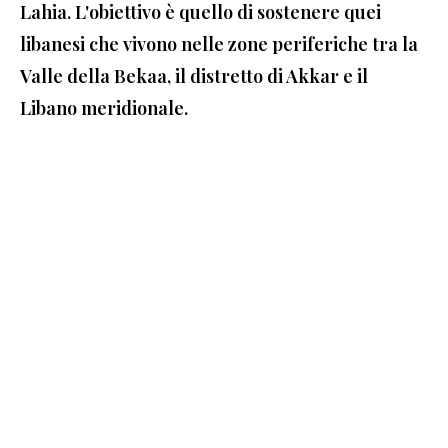
Lahia. L'obiettivo è quello di sostenere quei
libanesi che vivono nelle zone periferiche tra la
Valle della Bekaa, il distretto di Akkar e il
Libano meridionale.
Oggi, SOS Chrétiens d’Orient investe sul futuro e intensifica i
suoi progetti di sviluppo economico per i
siriani che riprendono
in mano le redini della loro vita.