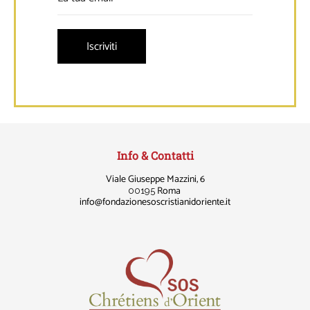
Info & Contatti
Viale Giuseppe Mazzini, 6
Roma
00195
info
@fondazionesoscristianidoriente.it