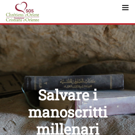
IRAQ | PROGETTI REALIZZATI |
Salvare i
manoscritti
millenari