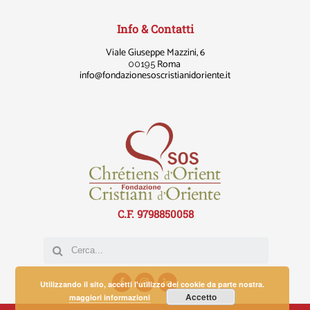
Info & Contatti
Viale Giuseppe Mazzini, 6
Roma
00195
info
@fondazionesoscristianidoriente.it
C.F. 9798850058
Utilizzando il sito, accetti l'utilizzo dei cookie da parte nostra.
Accetto
maggiori informazioni