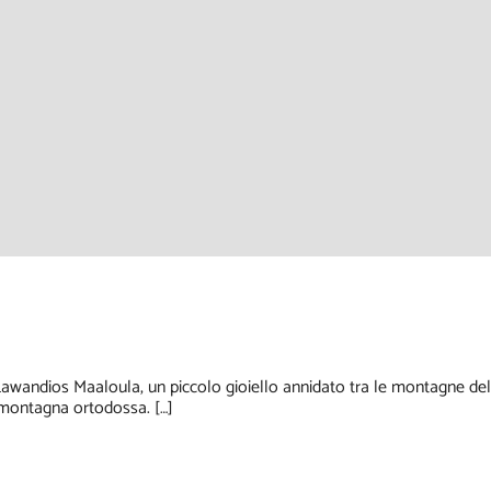
wandios Maaloula, un piccolo gioiello annidato tra le montagne della 
a montagna ortodossa. […]
C.F. 9798850058