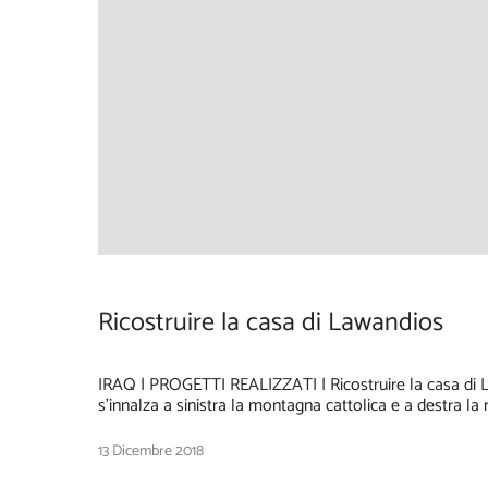
Info & Contatti
Viale Giuseppe Mazzini, 6
Roma
00195
Ricostruire la casa di Lawandios
info
@fondazionesoscristianidori
ente.it
IRAQ | PROGETTI REALIZZATI | Ricostruire la casa di La
s’innalza a sinistra la montagna cattolica e a destra l
13 Dicembre 2018