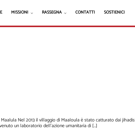
E
MISSIONI
RASSEGNA
CONTATTI
SOSTIENICI
Maalula
ula Nel 2013 il villaggio di Maaloula è stato catturato dai jihadist
divenuto un laboratorio dell’azione umanitaria di […]