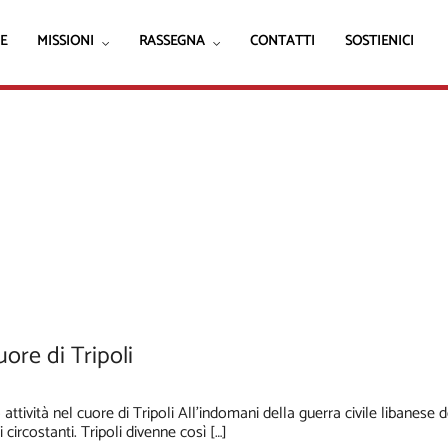
E
MISSIONI
RASSEGNA
CONTATTI
SOSTIENICI
Senza categoria
uore di Tripoli
ività nel cuore di Tripoli All’indomani della guerra civile libanese d
 circostanti. Tripoli divenne così […]